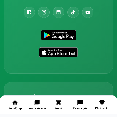
Gyors linkek
Kezdőlap
rendeléseim
Kosár
Csevegés
Kívánság
Csatlakozzon hozzánk mint partner
lista