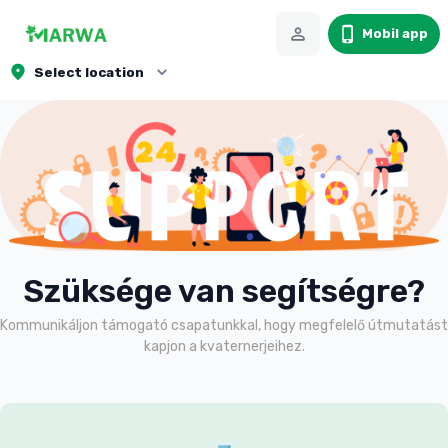
Mobil app
Select location
Szüksége van segítségre?
Kommunikáljon támogató csapatunkkal, hogy megfelelő útmutatást
kapjon a kvaternerjeihez.